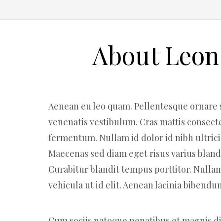
About Leon
Aenean eu leo quam. Pellentesque ornare 
venenatis vestibulum. Cras mattis consect
fermentum. Nullam id dolor id nibh ultricie
Maecenas sed diam eget risus varius bland
Curabitur blandit tempus porttitor. Nullam 
vehicula ut id elit. Aenean lacinia bibend
Cum sociis natoque penatibus et magnis d