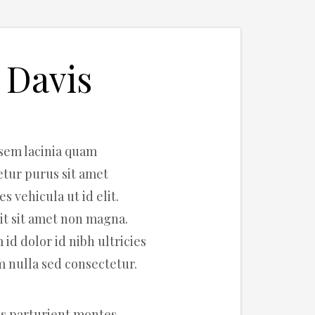
 Davis
sem lacinia quam
etur purus sit amet
s vehicula ut id elit.
it sit amet non magna.
id dolor id nibh ultricies
um nulla sed consectetur.
is parturient montes,